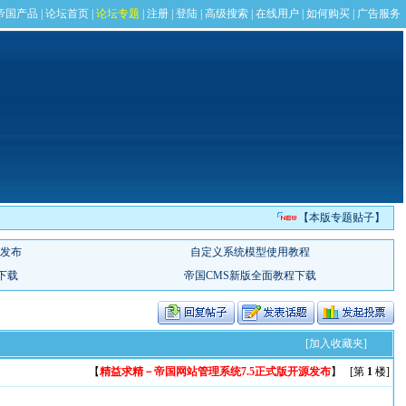
【本版专题贴子】
[加入收藏夹]
【
精益求精－帝国网站管理系统7.5正式版开源发布
】 [第
1
楼]