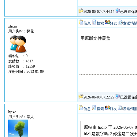
2026-06-07 07:44:14
已设置保
信息
搜索
好友
发送悄
zhxin
用户头衔：探花
用原版文件覆盖
精华贴 ：0
发贴数 ：4517
经验值 ：12559
注册时间：2013-01-09
2026-06-08 07:22:29
已设置保
信息
搜索
好友
发送悄
bpxc
用户头衔：举人
原帖由
luoto
于 2026-06-07 
id不是数字吗？你这是二次