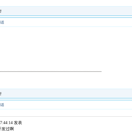
密
悄话
密
悄话
07:44:14 发表
开发过啊