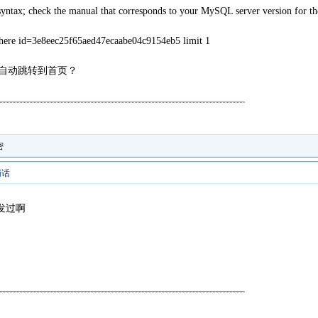
yntax; check the manual that corresponds to your MySQL server version for the
here id=3e8eec25f65aed47ecaabe04c9154eb5 limit 1
自动跳转到首页？
密
悄话
发过啊