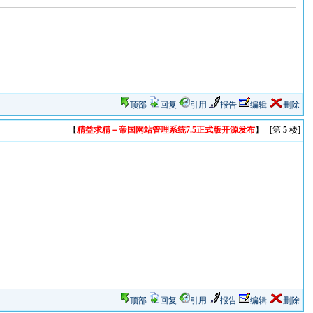
顶部
回复
引用
报告
编辑
删除
【
精益求精－帝国网站管理系统7.5正式版开源发布
】 [第
5
楼]
顶部
回复
引用
报告
编辑
删除