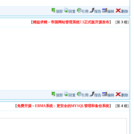
顶部
回复
引用
报告
编辑
删除
【
精益求精－帝国网站管理系统7.5正式版开源发布
】 [第
3
楼]
顶部
回复
引用
报告
编辑
删除
【
免费开源－EBMA系统：更安全的MYSQL管理和备份系统
】 [第
4
楼]