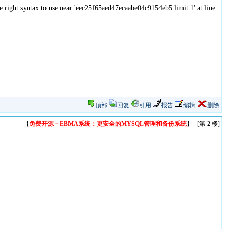
 right syntax to use near 'eec25f65aed47ecaabe04c9154eb5 limit 1' at line
顶部
回复
引用
报告
编辑
删除
【
免费开源－EBMA系统：更安全的MYSQL管理和备份系统
】 [第
2
楼]