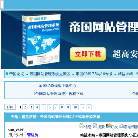
帝国论坛
→
帝国网站管理系统交流区
→
帝国CMS 7.5与8.0专版
→
精益求精－
/
2
3
4
5
6
7
8
9
10
››
›|
1
40
1
主题：精益求精－帝国网站管理系统7.5正式版开源发布
信息
搜索
好友
发送悄
wm_chief
用户头衔：
管理员
精益求精－帝国网站管理系统7.5正