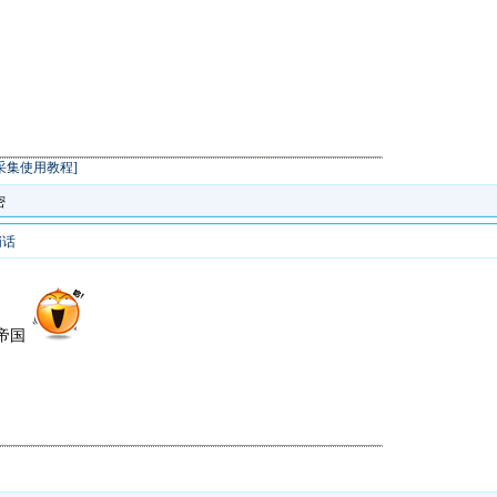
采集使用教程]
密
悄话
帝国