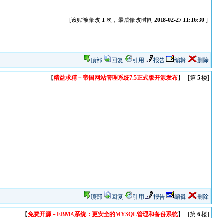
[该贴被修改
1
次，最后修改时间
2018-02-27 11:16:30
]
顶部
回复
引用
报告
编辑
删除
【
精益求精－帝国网站管理系统7.5正式版开源发布
】 [第
5
楼]
顶部
回复
引用
报告
编辑
删除
【
免费开源－EBMA系统：更安全的MYSQL管理和备份系统
】 [第
6
楼]