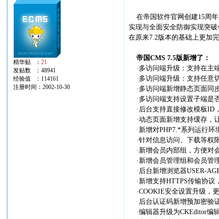
在帝国软件官网创建15周年之
实现与全面安全防御实现突破
在原来7.2版本的基础上更
帝国CMS 7.5版新增了：
精华贴 ：
21
·多访问端升级：支持在主端
发贴数 ：48941
·多访问端升级：支持任意切
经验值 ：114161
注册时间：2002-10-30
·多访问端新增静态页面同步
·多访问端支持设置子端是否
·后台支持直接修改模板ID
·动态页面新增支持缓存，让
·新增对PHP7.*系列运行
·针对信息访问、下载等权限
·新增会员内部组，方便对会
·新增会员管理组和会员管理
·后台新增浏览器USER-A
·新增支持HTTPS传输协议
·COOKIE安全设置升级，
·后台认证码新增预加密验
·编辑器升级为CKEdito