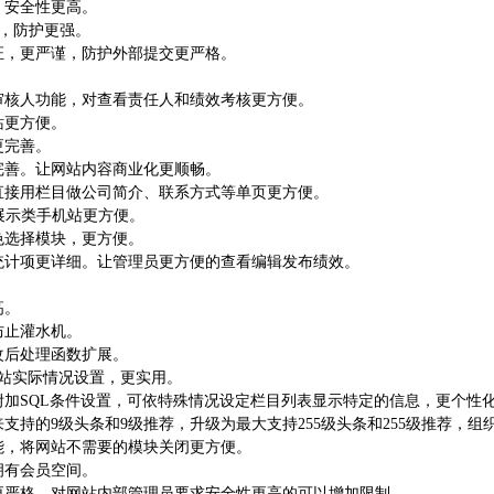
，安全性更高。
级，防护更强。
，更严谨，防护外部提交更严格。
核人功能，对查看责任人和绩效考核更方便。
站更方便。
更完善。
善。让网站内容商业化更顺畅。
接用栏目做公司简介、联系方式等单页更方便。
展示类手机站更方便。
色选择模块，更方便。
计项更详细。让管理员更方便的查看编辑发布绩效。
高。
防止灌水机。
改后处理函数扩展。
网站实际情况设置，更实用。
加SQL条件设置，可依特殊情况设定栏目列表显示特定的信息，更个性
持的9级头条和9级推荐，升级为最大支持255级头条和255级推荐，组
，将网站不需要的模块关闭更方便。
拥有会员空间。
严格，对网站内部管理员要求安全性更高的可以增加限制。