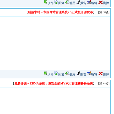
顶部
回复
引用
报告
编辑
删除
【
精益求精－帝国网站管理系统7.5正式版开源发布
】 [第
3
楼]
顶部
回复
引用
报告
编辑
删除
【
免费开源－EBMA系统：更安全的MYSQL管理和备份系统
】 [第
4
楼]