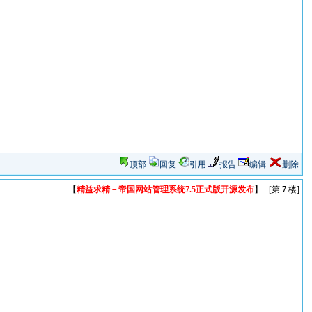
顶部
回复
引用
报告
编辑
删除
【
精益求精－帝国网站管理系统7.5正式版开源发布
】 [第
7
楼]