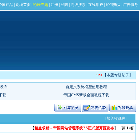
【本版专题贴子】
[加入收藏夹]
【
精益求精－帝国网站管理系统7.5正式版开源发布
】 [第
1
楼]