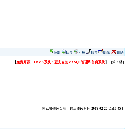
顶部
回复
引用
报告
编辑
删除
【
免费开源－EBMA系统：更安全的MYSQL管理和备份系统
】 [第
2
楼]
[该贴被修改
1
次，最后修改时间
2018-02-27 11:19:45
]