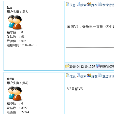
信息
搜索
好友
发送悄
feae
用户头衔：举人
帝国V5，备份王一直用 这个
精华贴 ：0
发贴数 ：91
经验值 ：607
注册时间：2009-02-13
2016-04-12 19:17:57
已设置保
信息
搜索
好友
发送悄
tkf88
用户头衔：探花
V5果然V5
精华贴 ：0
发贴数 ：8922
经验值 ：22744