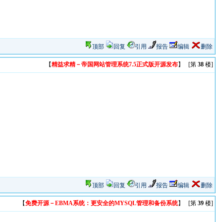
顶部
回复
引用
报告
编辑
删除
【
精益求精－帝国网站管理系统7.5正式版开源发布
】 [第
38
楼]
顶部
回复
引用
报告
编辑
删除
【
免费开源－EBMA系统：更安全的MYSQL管理和备份系统
】 [第
39
楼]