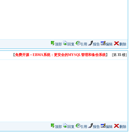
顶部
回复
引用
报告
编辑
删除
【
免费开源－EBMA系统：更安全的MYSQL管理和备份系统
】 [第
35
楼]
顶部
回复
引用
报告
编辑
删除