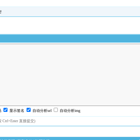
密
码
显示签名
自动分析url
自动分析img
按 Ctrl+Enter 直接提交)