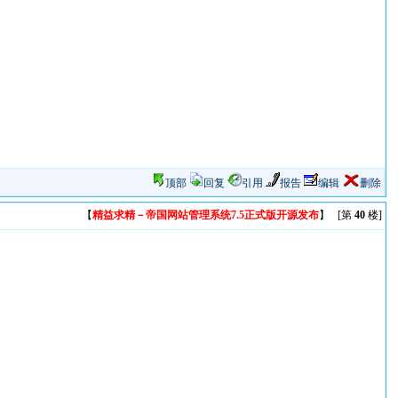
顶部
回复
引用
报告
编辑
删除
【
精益求精－帝国网站管理系统7.5正式版开源发布
】 [第
40
楼]