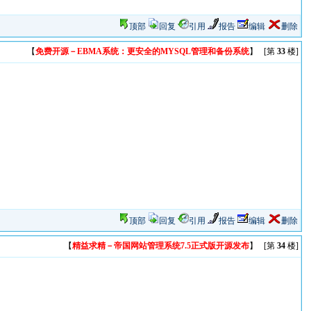
顶部
回复
引用
报告
编辑
删除
【
免费开源－EBMA系统：更安全的MYSQL管理和备份系统
】 [第
33
楼]
顶部
回复
引用
报告
编辑
删除
【
精益求精－帝国网站管理系统7.5正式版开源发布
】 [第
34
楼]