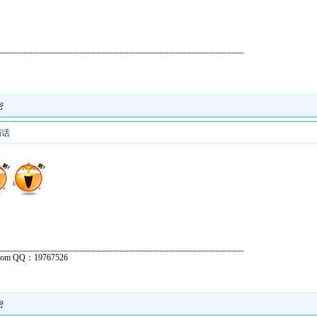
密
悄话
om QQ：19767526
密