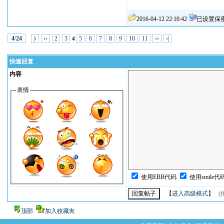
2016-04-12 22:10:42
已设置保
/
|‹
‹‹
2
3
5
6
7
8
9
10
11
››
›|
4
24
4
快速回复
内容
表情
使用EBB代码
使用smile代
【
进入高级模式
】
(
顶部
加入收藏夹