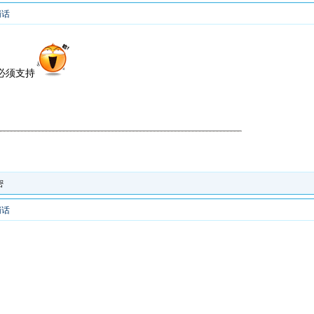
悄话
必须支持
密
悄话