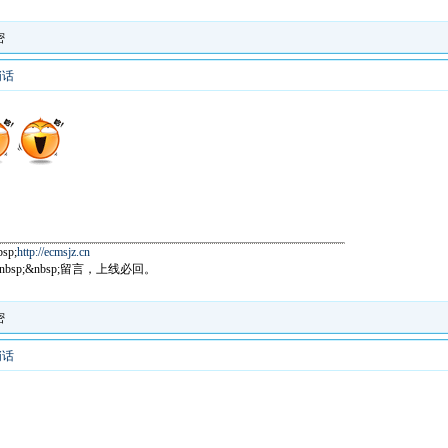
密
悄话
p;
http://ecmsjz.cn
8&nbsp;&nbsp;留言，上线必回。
密
悄话