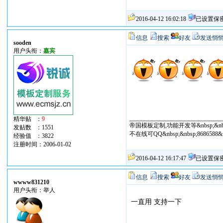
2016-04-12 16:02:18
已设置保
信息
搜索
好友
发送悄
sooden
用户头衔：
嘉宾
精华贴 ：
9
帝国模板定制,功能开发等&nbsp;&nbs
发贴数 ：1551
不在线可QQ&nbsp;&nbsp;868658
经验值 ：3822
注册时间：2006-01-02
2016-04-12 16:17:47
已设置保
信息
搜索
好友
发送悄
wwww831210
用户头衔：举人
一直用 支持一下