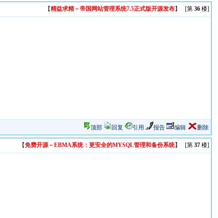
【
精益求精－帝国网站管理系统7.5正式版开源发布
】 [第
36
楼]
顶部
回复
引用
报告
编辑
删除
【
免费开源－EBMA系统：更安全的MYSQL管理和备份系统
】 [第
37
楼]