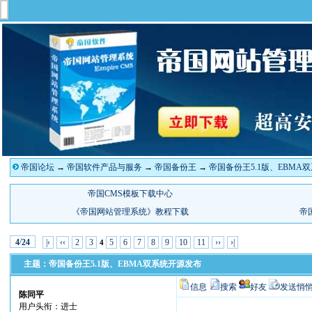
帝国论坛
→
帝国软件产品与服务
→
帝国备份王
→
帝国备份王5.1版、EBMA
/
|‹
‹‹
2
3
5
6
7
8
9
10
11
››
›|
4
24
4
主题：帝国备份王5.1版、EBMA双系统开源发布
信息
搜索
好友
发送悄
陈同平
用户头衔：进士