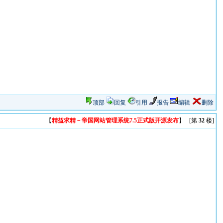
顶部
回复
引用
报告
编辑
删除
【
精益求精－帝国网站管理系统7.5正式版开源发布
】 [第
32
楼]