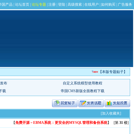
【本版专题贴子】
[加入收藏夹]
【
免费开源－EBMA系统：更安全的MYSQL管理和备份系统
】 [第
31
楼]