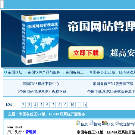
帝国论坛
→
帝国软件产品与服务
→
帝国备份王
→
帝国备份王5.1版、EBMA
/
2
3
4
5
6
7
8
9
10
››
›|
1
24
1
主题：帝国备份王5.1版、EBMA双系统开源发布
信息
搜索
好友
发送悄悄
wm_chief
用户头衔：
管理员
帝国备份王5.1版、EBMA双系统开