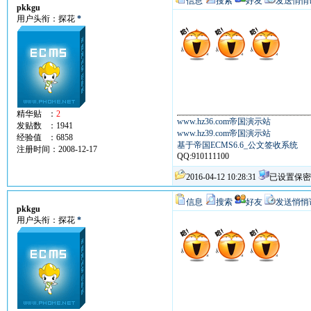
信息
搜索
好友
发送悄悄
pkkgu
用户头衔：探花
*
精华贴 ：
2
www.hz36.com帝国演示站
发贴数 ：1941
www.hz39.com帝国演示站
经验值 ：6858
基于帝国ECMS6.6_公文签收系统
注册时间：2008-12-17
QQ:910111100
2016-04-12 10:28:31
已设置保密
信息
搜索
好友
发送悄悄
pkkgu
用户头衔：探花
*