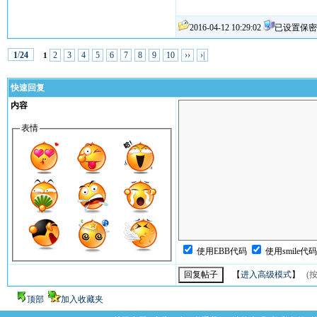
2016-04-12 10:29:02
已设置保密
/
2
3
4
5
6
7
8
9
10
››
›|
1
24
1
快速回复
内容
表情
使用EBB代码
使用smile代
【
进入高级模式
】
(按
顶部
加入收藏夹