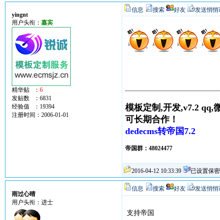
信息
搜索
好友
发送悄悄
yingnt
用户头衔：
嘉宾
精华贴 ：
6
发贴数 ：6831
模板定制,开发,v7.2 qq,微
经验值 ：19394
注册时间：2006-01-01
可长期合作！
dedecms转帝国7.2
帝国群：48024477
2016-04-12 10:33:39
已设置保密
信息
搜索
好友
发送悄悄
雨过心晴
用户头衔：进士
支持帝国