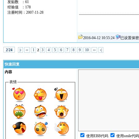
发贴数 ：61
经验值 ：178
注册时间：2007-11-28
2016-04-12 10:55:24
已设置保密
/
|‹
‹‹
1
3
4
5
6
7
8
9
10
››
›|
2
24
2
快速回复
内容
表情
使用EBB代码
使用smile代