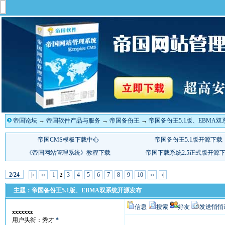
帝国论坛
→
帝国软件产品与服务
→
帝国备份王
→
帝国备份王5.1版、EBMA
/
|‹
‹‹
1
3
4
5
6
7
8
9
10
››
›|
2
24
2
主题：帝国备份王5.1版、EBMA双系统开源发布
信息
搜索
好友
发送悄悄
xxxxxxz
用户头衔：秀才
*