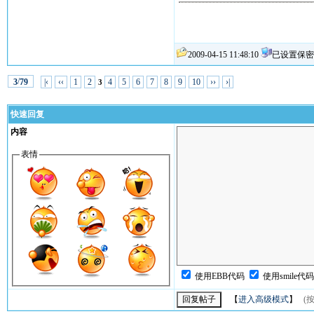
2009-04-15 11:48:10
已设置保密
/
|‹
‹‹
1
2
4
5
6
7
8
9
10
››
›|
3
79
3
快速回复
内容
表情
使用EBB代码
使用smile代
【
进入高级模式
】
(按