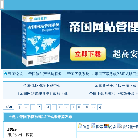
帝国论坛
→
帝国软件产品与服务
→
帝国下载系统
→
帝国下载系统2.5正式版开
/
|‹
‹‹
1
2
4
5
6
7
8
9
10
››
›|
3
79
3
主题：帝国下载系统2.5正式版开源发布
信息
搜索
好友
发送悄悄
455ax
用户头衔：探花