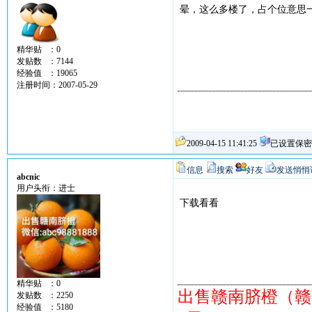
晕，这么多楼了，占个位意思
精华贴 ：0
发贴数 ：7144
经验值 ：19065
注册时间：2007-05-29
2009-04-15 11:41:25
已设置保密
信息
搜索
好友
发送悄悄
abcnic
用户头衔：进士
下载看看
精华贴 ：0
出售赣南脐橙（赣
发贴数 ：2250
经验值 ：5180