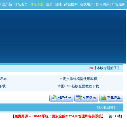
【本版专题贴子】
[加入收藏夹]
【
免费开源－EBMA系统：更安全的MYSQL管理和备份系统
】 [第
11
楼]