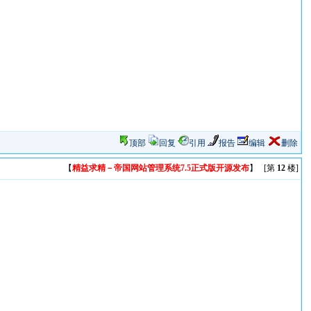
顶部
回复
引用
报告
编辑
删除
【
精益求精－帝国网站管理系统7.5正式版开源发布
】 [第
12
楼]