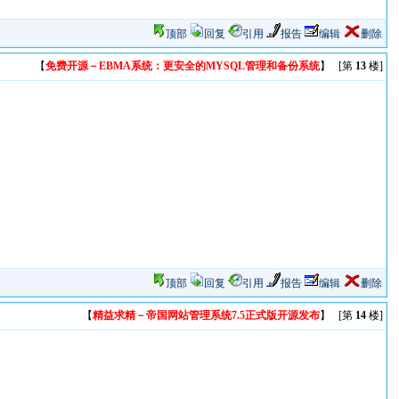
顶部
回复
引用
报告
编辑
删除
【
免费开源－EBMA系统：更安全的MYSQL管理和备份系统
】 [第
13
楼]
顶部
回复
引用
报告
编辑
删除
【
精益求精－帝国网站管理系统7.5正式版开源发布
】 [第
14
楼]