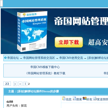
帝国论坛
→
帝国网站管理系统交流区
→
帝国CMS使用交流
→
[原创]解绑论坛插
/
|‹
‹‹
1
2
2
2
主题：[原创]解绑论坛插件Discuz的步骤
信息
搜索
好友
发送悄
tkf88
用户头衔：探花