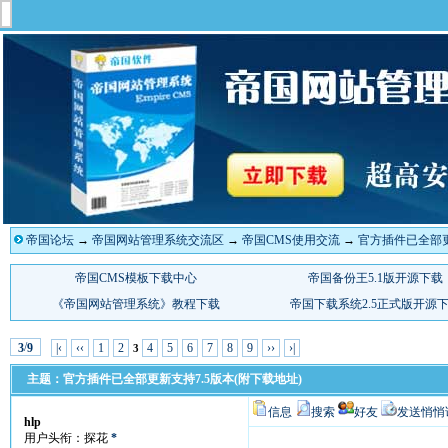
帝国论坛
→
帝国网站管理系统交流区
→
帝国CMS使用交流
→
官方插件已全部更
/
|‹
‹‹
1
2
4
5
6
7
8
9
››
›|
3
9
3
主题：官方插件已全部更新支持7.5版本(附下载地址)
信息
搜索
好友
发送悄悄
hlp
用户头衔：探花
*