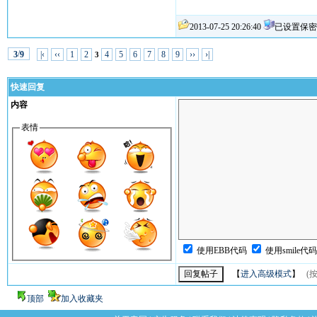
2013-07-25 20:26:40
已设置保密
/
|‹
‹‹
1
2
4
5
6
7
8
9
››
›|
3
9
3
快速回复
内容
表情
使用EBB代码
使用smile代
【
进入高级模式
】
(按
顶部
加入收藏夹