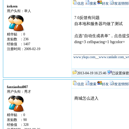
信息
搜索
好友
发送悄悄
icekeen
用户头衔：举人
7.0反馈有问题
自本地和服务器均做了测试
精华贴 ：0
点选“自动生成表单”，点击提交后，表单不能生
发贴数 ：236
ding=3 cellspacing=1 bgcolor=
经验值 ：1407
注册时间：2009-02-19
www.ykqu.com
__
www.canlaile.com
_
w
2013-04-19 16:25:46
已设置保密
信息
搜索
好友
发送悄悄
fanxiaohui007
用户头衔：秀才
商城怎么进入
精华贴 ：0
发贴数 ：90
经验值 ：328