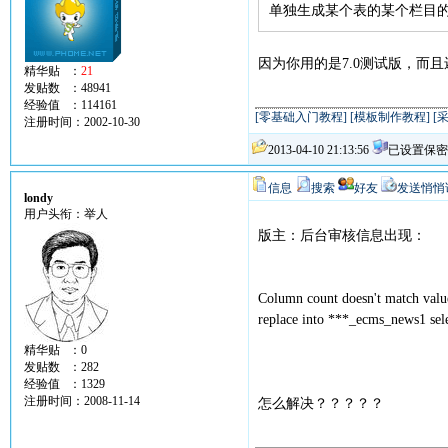
单独生成某个表的某个栏目
因为你用的是7.0测试版，而
精华贴 ：
21
发贴数 ：48941
经验值 ：114161
[零基础入门教程]
[模板制作教程]
[
注册时间：2002-10-30
2013-04-10 21:13:56
已设置保密
信息
搜索
好友
发送悄悄
londy
用户头衔：举人
版主：后台审核信息出现：
Column count doesn't match valu
replace into ***_ecms_news1 se
精华贴 ：0
发贴数 ：282
经验值 ：1329
注册时间：2008-11-14
怎么解决？？？？？