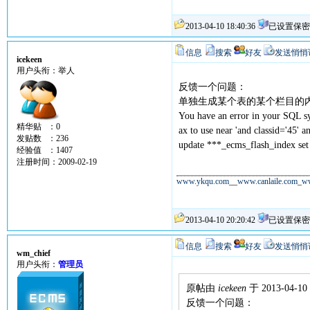
2013-04-10 18:40:36
已设置保密
信息
搜索
好友
发送悄悄
icekeen
用户头衔：举人
反馈一个问题：
单独生成某个表的某个栏目的
You have an error in your SQL sy
精华贴 ：0
ax to use near 'and classid='45' a
发贴数 ：236
update ***_ecms_flash_index set
经验值 ：1407
注册时间：2009-02-19
www.ykqu.com
__
www.canlaile.com
_
w
2013-04-10 20:20:42
已设置保密
信息
搜索
好友
发送悄悄
wm_chief
用户头衔：
管理员
原帖由
icekeen
于 2013-04-10
反馈一个问题：