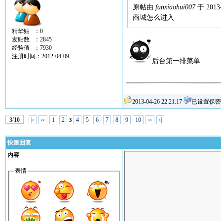
原帖由
fanxiaohui007
于 2013-
商城怎么进入
精华贴 ：0
发贴数 ：2845
经验值 ：7930
注册时间：2012-04-09
后台第一排菜单
2013-04-26 22:21:17
已设置保密
/
|‹
‹‹
1
2
4
5
6
7
8
9
10
››
›|
3
10
3
快速回复
内容
表情