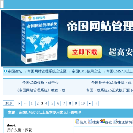
帝国论坛
→
帝国网站管理系统交流区
→
帝国CMS使用交流
→
帝国CMS7.0
/
|‹
‹‹
1
2
4
5
6
7
8
9
10
››
›|
3
10
3
主题：帝国CMS7.0以上版本使用常见问题整理
信息
搜索
好友
发送悄悄
ibook
用户头衔：探花