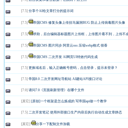
[
7.5
]
分享个AI给文章打分的提示词
[
7.5
]
帝国CMS 修复头像上传挂马漏洞BUG 防止上传病毒图片头像
[
7.5
]
求助，后台编辑器标题图片上传框，上传图片看不到，上传不成.
[
7.5
]
帝国CMS 图片同步 阿里云oss 压缩webp格式 很香
[
7.5
]
帝国CMS 二次开发 AI网页UI特效代码生成
[
7.5
]
更换域名后，输入正确账号密码，点击登录，提示未登录？
[
7.5
]
帝国8.0 二次开发网址导航站 AI建站API接口讨论
[
7.0
]
请问7.0《页面刷新管理》在哪个文件
[
其它
]
[原创]一个框架是怎么炼成的 写帝国api做一个教学
[
7.5
]
二次开发笔记 使用外部接口生产内容后执行自动生成文章静态
[
其它
]
分享一下配制文件加载