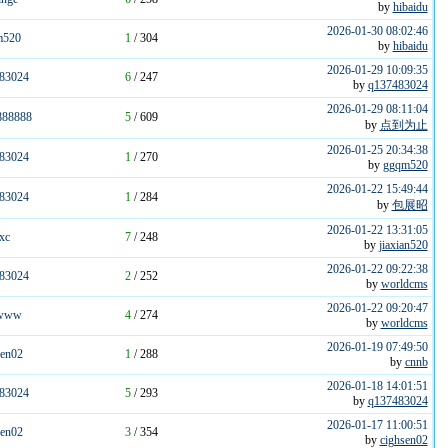
by
hibaidu
2026-01-30 08:02:46
m520
1
/ 304
by
hibaidu
2026-01-29 10:09:35
83024
6
/ 247
by
q137483024
2026-01-29 08:11:04
888888
5
/ 609
by
点到为止
2026-01-25 20:34:38
83024
1
/ 270
by
ggqm520
2026-01-22 15:49:44
83024
1
/ 284
by
包展昭
2026-01-22 13:31:05
xc
7
/ 248
by
jiaxian520
2026-01-22 09:22:38
83024
2
/ 252
by
worldcms
2026-01-22 09:20:47
nwww
4
/ 274
by
worldcms
2026-01-19 07:49:50
sen02
1
/ 288
by
cnnb
2026-01-18 14:01:51
83024
5
/ 293
by
q137483024
2026-01-17 11:00:51
sen02
3
/ 354
by
cighsen02