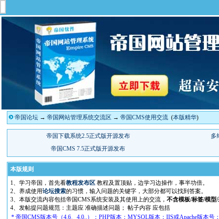
帝国论坛
→
帝国网站管理系统交流区
→
帝国CMS使用交流
(
本版精华
)
本版规则
1、学习帝国，首先看
教程发布区
教程及置顶贴，边学习边操作，事半功倍。
2、养成使用
论坛搜索
的习惯，输入问题的关键字，大部分都可以找到答案。
3、本版交流内容包括帝国CMS系统安装及其使用上的交流，
不含模板/标签/模型
4、发帖提问题规范：主题应 准确描述问题； 帖子内容 应包括
* 帝国CMS版本号（4.6、4.0..）；PHP版本；MYSQL版本；IIS或Apache版本号