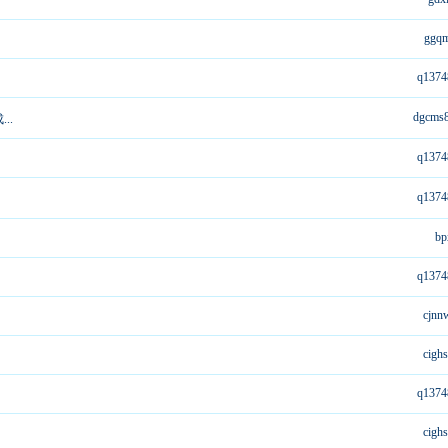
ggq
q1374
dgcms
..
q1374
q1374
bp
q1374
cjn
cigh
q1374
cigh