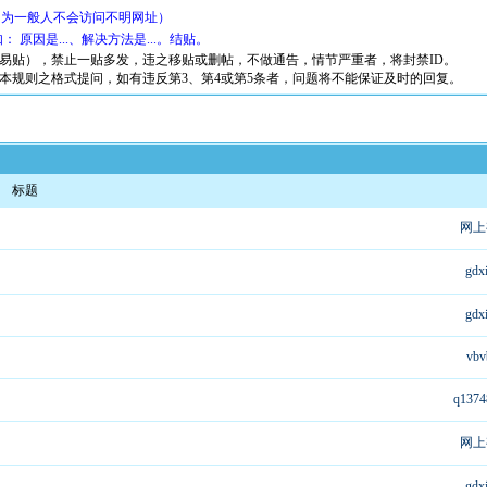
因为一般人不会访问不明网址）
原因是...、解决方法是...。结贴。
易贴），禁止一贴多发，违之移贴或删帖，不做通告，情节严重者，将封禁ID。
本规则之格式提问，如有违反第3、第4或第5条者，问题将不能保证及时的回复。
标题
网上
gdx
gdx
vbv
q1374
网上
gdx