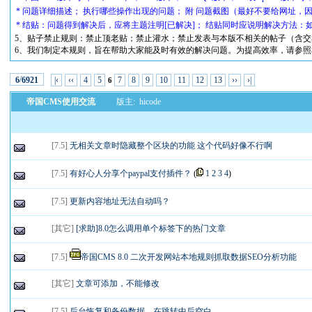
* 问题详细描述； 执行哪些操作出现的问题； 附 问题截图（最好不要给网址，
* 结贴：问题得到解决后，应将主题注明[已解决]； 结贴同时应说明解决方法：如： 
5、贴子禁止规则：禁止顶老贴；禁止灌水；禁止发表与本版不相关的帖子（含交
6、我们制定本规则，旨在帮助大家能及时有效的解决问题。为提高效率，请参照
/
|‹
‹‹
4
5
7
8
9
10
11
12
13
››
›|
6
6921
6
帝国CMS使用交流
版主:
hicode
[
7.5
]
无相关文章时隐藏整个区块的功能 这个代码好像不行啊
[
7.5
]
有好心人分享个paypal支付插件？
(
1
2
3
4
)
[
7.5
]
更新内容地址无法自动吗？
[
其它
]
[求助]8.0怎么调用单个标签下的热门文章
[
7.5
]
帝国CMS 8.0 二次开发网站本地规则抓取数据SEO分析功能
[
其它
]
文章可添加，不能修改
[
7.5
]
后台恢复和备份数据，在跳转中后空白