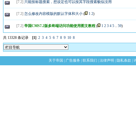
[
7.2
]
只能按标题搜索，想设定也可以按其字段搜索貌似没用
[
7.2
]
怎么修改内容模版的默认字体和大小
(
1
2
)
[
7.2
]
帝国CMS7.2版多终端访问功能使用图文教程
(
1
2
3
4
5
..
59
)
共 13328 条记录
[1]
2
3
4
5
6
7
8
9
10
8
关于帝国
|
广告服务
|
联系我们
|
法律声明
|
隐私条款
|