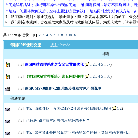
* 问题详细描述； 执行哪些操作出现的问题； 附 问题截图（最好不要给网址，
* 结贴：问题得到解决后，应将主题注明[已解决]； 结贴同时应说明解决方法：如： 
5、贴子禁止规则：禁止顶老贴；禁止灌水；禁止发表与本版不相关的帖子（含交
6、我们制定本规则，旨在帮助大家能及时有效的解决问题。为提高效率，请参照
共 13328 条记录
[1]
2
3
4
5
6
7
8
9
10
8
帝国CMS使用交流
版主:
hicode
标题
[
7.2
]
帝国网站管理系统之安全设置最优化
(
1
2
3
4
5
..
37
)
[
7.2
]
《帝国网站管理系统》常见问题整理
(
1
2
3
4
5
..
38
)
[
7.2
]
帝国CMS7.0版到7.2版升级步骤及常见问题说明
普通主题
[
7.2
]
[求助]请教各位，帝国CMS7.2可以直接升级到8.0版吗
(
1
2
)
[
7.2
]
[已解决]如何清空所有信息的标题图片？
[
7.2
]
[求助]如何禁止外网恶意访问网站的某个路径（导致网站变特别...