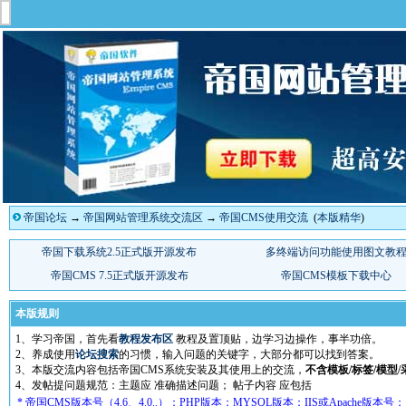
帝国论坛
→
帝国网站管理系统交流区
→
帝国CMS使用交流
(
本版精华
)
本版规则
1、学习帝国，首先看
教程发布区
教程及置顶贴，边学习边操作，事半功倍。
2、养成使用
论坛搜索
的习惯，输入问题的关键字，大部分都可以找到答案。
3、本版交流内容包括帝国CMS系统安装及其使用上的交流，
不含模板/标签/模型/
4、发帖提问题规范：主题应 准确描述问题； 帖子内容 应包括
* 帝国CMS版本号（4.6、4.0..）；PHP版本；MYSQL版本；IIS或Apache版本号；